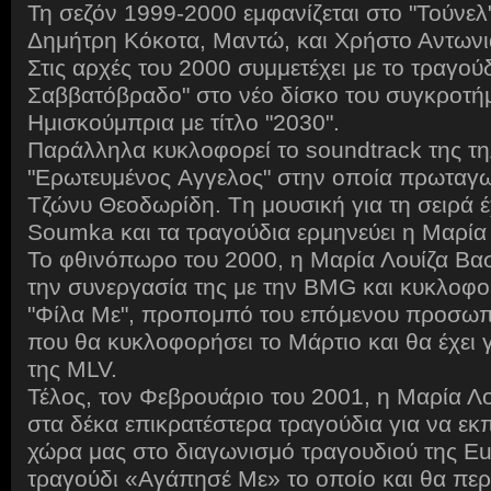
Τη σεζόν 1999-2000 εμφανίζεται στο "Τούνελ"
Δημήτρη Κόκοτα, Μαντώ, και Χρήστο Αντωνι
Στις αρχές του 2000 συμμετέχει με το τραγού
Σαββατόβραδο" στο νέο δίσκο του συγκροτή
Ημισκούμπρια με τίτλο "2030".
Παράλληλα κυκλοφορεί το soundtrack της τη
"Ερωτευμένος Aγγελος" στην οποία πρωταγων
Τζώνυ Θεοδωρίδη. Tη μουσική για τη σειρά έ
Soumka και τα τραγούδια ερμηνεύει η Μαρία 
Το φθινόπωρο του 2000, η Μαρία Λουίζα Βα
την συνεργασία της με την BMG και κυκλοφορ
"Φίλα Με", προπομπό του επόμενου προσωπ
που θα κυκλοφορήσει το Μάρτιο και θα έχει γ
της MLV.
Τέλος, τον Φεβρουάριο του 2001, η Μαρία Λο
στα δέκα επικρατέστερα τραγούδια για να 
χώρα μας στο διαγωνισμό τραγουδιού της Eur
τραγούδι «Αγάπησέ Με» το οποίο και θα περι