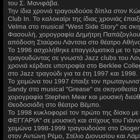
του Σ. Μανιφάβα.
Την ίδια χρονιά τραγουδούσε δίπλα στον Κώ
Club In. Το καλοκαίρι της ίδιας χρονιάς έπαιξ
Velma στο musical "West Side Story" σε σκ
Φασουλή, χορογραφία Δημήτρη Παπάζογλου 
απόδοση Σταύρου Λάντσια στο θέατρο Αθήνα
Το 1996 ασχολήθηκε επαγγελματικά με το τρ
τραγουδώντας σε γνωστά Jazz clubs του Λονδ
χρονιά κέρδισε υποτροφία στο Berklee Colle
στο Jazz τραγούδι για τα έτη 1997 και 1998.
Το χειμώνα του 1997 έπαιξε τον πρωταγωνισ
Sandy στο musical "Grease" σε σκηνοθεσία 
χορογραφία Stephen Mear και μουσική διεύ
Θεοδοσιάδη στο θέατρο Βέμπο.
Το 1998 κυκλοφορεί τον πρώτο της δίσκο με
ΦΕΓΓΑΡΙΑ" σε μουσική και στίχους του Γιάνν
χειμώνα 1998-1999 τραγουδούσε στο Diogen
στον Αντώνη Ρέμο, Στέλιο Διονυσίου και Λάμ