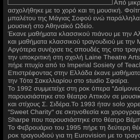
Από μικ
ασχολήθηκε με το χορό και τη μουσική. Φοίτ
μπαλέτου της Μάγιας Σοφού ενώ παράλληλα
μουσική στο Αθηναϊκό Ωδείο.
Έκανε μαθήματα κλασσικού πιάνου με την Α
και μαθήματα κλασσικού τραγουδιού με την 
Αργότερα συνέχισε τις σπουδές της στο τραγο
την υποκριτική στη σχολή Laine Theatre Arts
πήρε πτυχίο από το Imperial Sosiety of Teac
Επιστρέφοντας στην Ελλάδα έκανε μαθήματα
την Τότα Σακελλαρίου στο studio Σφαίρα.
Το 1992 συμμετείχε στη ροκ όπερα "Δαίμονε
παρουσιάστηκε στο θέατρο Αττικόν σε μουσι
και στίχους Σ. Σιδέρα.
Το 1993 ήταν solo χορε
"Sweet Charity" σε σκηνοθεσία και χορογραφ
Sharpe που παρουσιάστηκε στο θέατρο Βέμ
Το Φεβρουάριο του 1995 πήρε τη δεύτερη θέ
ροκ τραγουδιού για τη Eurovision με το τρα