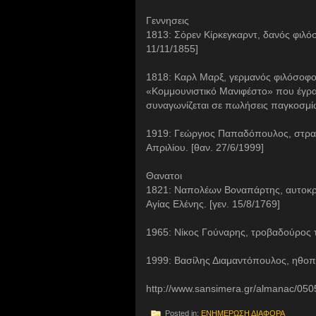
Γεννησεις
1813: Σόρεν Κίρκεγκαρντ, δανός φιλό
11/11/1855]
1818: Καρλ Μαρξ, γερμανός φιλόσοφος
«Κομμουνιστικό Μανιφέστο» που έγραψ
συναγωνίζεται σε πωλήσεις παγκοσμίω
1919: Γεώργιος Παπαδόπουλος, στρατ
Απριλίου. [θαν. 27/6/1999]
Θανατοι
1821: Ναπολέων Βοναπάρτης, αυτοκρά
Αγίας Ελένης. [γεν. 15/8/1769]
1965: Νίκος Γούναρης, τροβαδούρος τ
1999: Βασίλης Διαμαντόπουλος, ηθοπο
http://www.sansimera.gr/almanac/050
Posted in:
ΕΝΗΜΕΡΩΣΗ ΔΙΑΦΟΡΑ