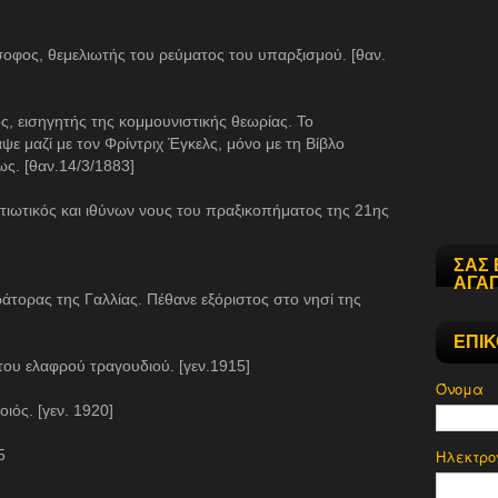
σοφος, θεμελιωτής του ρεύματος του υπαρξισμού. [θαν.
, εισηγητής της κομμουνιστικής θεωρίας. Το
ε μαζί με τον Φρίντριχ Έγκελς, μόνο με τη Βίβλο
ς. [θαν.14/3/1883]
ιωτικός και ιθύνων νους του πραξικοπήματος της 21ης
ΣΑΣ 
ΑΓΑΠ
τορας της Γαλλίας. Πέθανε εξόριστος στο νησί της
ΕΠΙ
ου ελαφρού τραγουδιού. [γεν.1915]
Όνομα
ιός. [γεν. 1920]
5
Ηλεκτρο