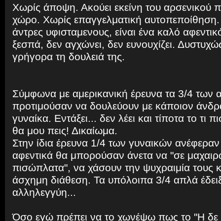
Χωρίς άποψη. Ακούει εκείνη του αρσενικού πο
χώρο. Χωρίς επαγγελματική αυτοπεποίθηση. Κ
άντρες υφισταμενους, είναι ένα καλό αφεντικό
ξεσπά, δεν αγχώνει, δεν ευνουχίζει. Δυστυχώ
γρήγορα τη δουλειά της.
Σύμφωνα με αμερικανική έρευνα τα 3/4 των
προτιμούσαν να δουλεύουν με κάποιον άνδρ
γυναίκα. Εντάξει... δεν λέει και τίποτα το τι 
θα μου πεις! Δικαίωμα.
Στην ίδια έρευνα 1/4 των γυναικών ανέφεραν
αφεντικά θα μπορούσαν άνετα να "σε μαχαι
πισώπλατα", να χάσουν την ψυχραιμία τους κ
άσχημη διάθεση. Τα υπόλοιπα 3/4 απλά έδειξ
αλληλεγγύη...
Όσο εγώ πρέπει να το χωνέψω πως το "Η δε 