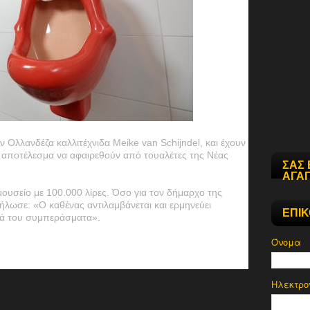
ν Ολλανδέζα καλλιτέχνιδα Meike van Schijndel, και έχουν
ε αποτέλεσμα να αφαιρεθούν από τουαλέτες της Νέας
ΣΑΣ 
ΑΓΑΠ
ουσείο με 100.000 λίρες. Όσο για τον δήμαρχο της
λωσε: «Ο καθένας αντιλαμβάνεται και ερμηνεύει
ΕΠΙ
δικά του συμπεράσματα».
Όνομα
Ηλεκτρο