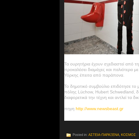
Τα ουρητήρια έχουν σχεδιαστεί από τη
προκαλέσει διαμάχες και παλιότερα μ
Υόρκης έπειτα από παράπονα.
Το δημοτικό συμβούλιο επιδότησε το μ
πόλης Lüchow, Hubert Schwedland, δή
διαφορετικά την τέχνη και αντλεί τα 
πηγη
http://www.newsbeast.gr
Posted in:
ΑΣΤΕΙΑ-ΠΑΡΑΞΕΝΑ
,
ΚΟΣΜΟΣ