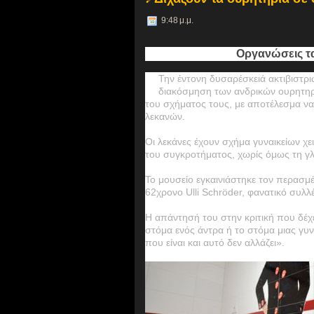
9:48 μ.μ.
Οργανώσεις τα
Την έντονη δυσαρέσκειά ακτιβιστρι
διακόσμηση των ανδρικών ουρητηρί
του σχήματος τους, με αποτέλεσμα ν
λεκανών.
Οι λεκάνες έχουν σχήμα γυναικείων χει
του συγκροτήματος, χωρίς όμως τη γ
Το μουσείο εγκαινιάστηκε τον περασμ
62χρονο Ulli Schröder, φανατικό συλ
Η απάντησή του στην κριτική που δέχετ
στόμα ενός άντρα ή το στόμα μιας γυνα
που είναι και αυτό δεν αλλάζει».