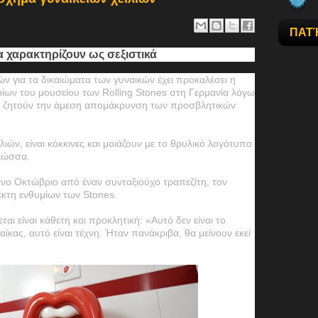
ΠΑΤ
 χαρακτηρίζουν ως σεξιστικά
ών για τα δικαιώματα των γυναικών έχει προκαλέσει η
ων του μουσείου των Rolling Stones στη Γερμανία λόγω
α ζητούν την άμεση απομάκρυνση των προσβλητικών
λιών, είναι κόκκινες και μοιάζουν με το θρυλικό λογότυπο
λώσσα.
ένο Οκτώβριο από έναν συνταξιούχο τραπεζίτη, τον
λέκτη ενθυμίων των Stones.
αι είναι κάθετη και προκλητική: «Αυτό δεν είναι το
ίκας, αυτό είναι τέχνη. Ήταν πανάκριβα, θα μείνουν εκεί