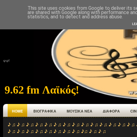
This site uses cookies from Google to deliver its s
ΑΡΧΙΚΉ
ΠΟΙΟΙ ΕΜΑΣΤΕ
ΑΝΑΜΕΤΑΔΟΤΕΣ
ΕΠΙΚΟΙΝΩΝΙΑ
are shared with Google along with performance and 
statistics, and to detect and address abuse.
LE
φφf
9.62 fm Λαϊκός!
HOME
ΒΙΟΓΡΑΦΙΚΑ
ΜΟΥΣΙΚΑ ΝΕΑ
ΔΙΑΦΟΡΑ
CI
♪ ♫ ♪ ♫ ♪ ♫ ♪ ♫ ♪ ♫ ♪ ♫ ♪ ♫ ♪ ♫ ♪ ♫ ♪ ♫ ♪ ♫ ♪ ♫ ♪ ♫ ♪ ♫ 
♪ ♫ ♪ ♫ ♪ ♫ ♪ ♫ ♪ ♫ ♪ ♫ ♪ ♫ ♪ ♫ ♪♫ ♪ ♫ ♪ ♫