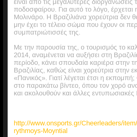
είναι από τις μεγαλύτερες διοργανώσεις 
ποδοσφαίρου. Για αυτό το λόγο, έρχεται 
Μολινάρο. Η Βραζιλιάνα χορεύτρια δεν 
μην έχει το τέλειο σώμα που έχουν οι πε
συμπατριώτισσές της.
Με την παρουσία της, ο τουρισμός το καλ
2014, αναμένεται να αυξήσει στη Βραζιλί
περίοδο, κάνει σπουδαία καριέρα στην τ
Βραζιλίας, καθώς είναι χορεύτρια στην 
«Πανικός». Γιατί λέγεται έτσι η εκπομπή;
στο παρακάτω βίντεο, όπου τον χορό ανο
και ακολουθούν και άλλες εντυπωσιακές 
http://www.onsports.gr/Cheerleaders/ite
rythmoys-Moyntial