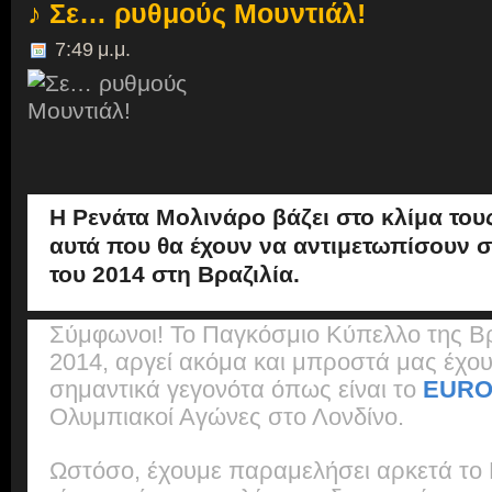
♪ Σε… ρυθμούς Μουντιάλ!
7:49 μ.μ.
Η Ρενάτα Μολινάρο βάζει στο κλίμα του
αυτά που θα έχουν να αντιμετωπίσουν 
του 2014 στη Βραζιλία.
Σύμφωνοι! Το Παγκόσμιο Κύπελλο της Βρα
2014, αργεί ακόμα και μπροστά μας έχο
σημαντικά γεγονότα όπως είναι το
EURO
Ολυμπιακοί Αγώνες στο Λονδίνο.
Ωστόσο, έχουμε παραμελήσει αρκετά το