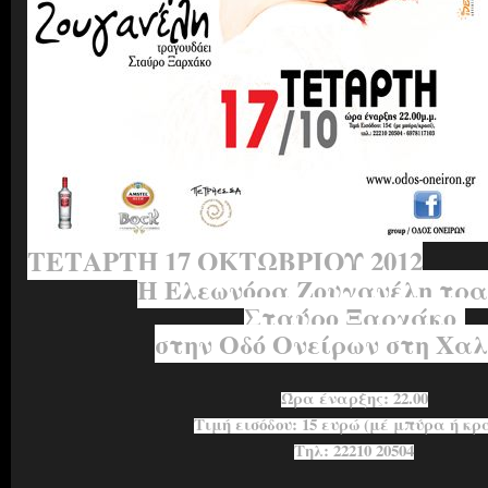
ΤΕΤΑΡΤΗ 17 ΟΚΤΩΒΡΙΟΥ 2012
Η Ελεωνόρα Ζουγανέλη τρ
Σταύρο Ξαρχάκο
στην Οδό Ονείρων στη Χαλ
Ώρα έναρξης: 22.00
Τιμή εισόδου: 15 ευρώ (μέ μπύρα ή κρ
Τηλ: 22210 20504