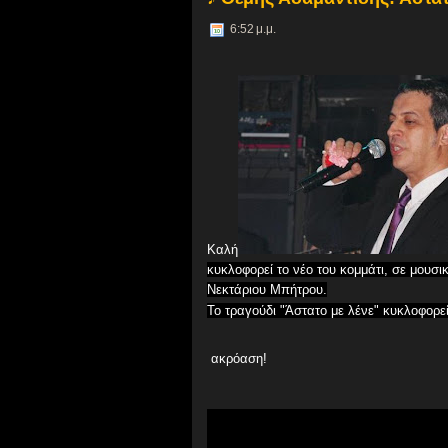
6:52 μ.μ.
Καλή
κυκλοφορεί το νέο του κομμάτι, σε μουσι
Νεκτάριου Μπήτρου.
Το τραγούδι "Άστατο με λένε" κυκλοφορε
ακρόαση!