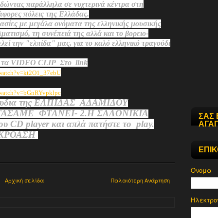
υδώντας παράλληλα σε νυχτερινά κέντρα στη
άφορες πόλεις της Ελλάδας.
γασίες με μεγάλα ονόματα της ελληνικής μουσικής
ματισμό, τη συνέπειά της αλλά και το βορειο-
λεί την "ελπίδα" μας, για το καλό ελληνικό τραγούδι
 τ
α
VIDEO CLIP Στο link
/watch?v=kt2O1_37ebU
/watch?v=bGnRYvpklpc
ουδια
της ΕΛΠΙΔΑΣ ΑΔΑΜΙΔΟΥ
ΤΑΣΑΜΕ ΦΤΑΝΕΙ- 2.Η ΣΑΛΟΝΙΚΙΑ
ΣΑΣ 
D player και απλά πατήστε το play.
ΑΓΑΠ
ΑΚΡΟΑΣΗ
ΕΠΙ
Όνομα
Αρχική σελίδα
Παλαιότερη Ανάρτηση
Ηλεκτρο