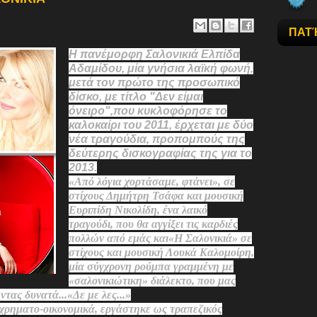
ΠΑΤ
Η πανέμορφη Σαλονικιά Ελπίδα
Αδαμίδου, μία γνήσια λαϊκή φωνή,
μετά τον πρώτο της προσωπικό
δίσκο, με τίτλο "Δεν είμαι
όνειρο",που κυκλοφόρησε το
καλοκαίρι του 2011, έρχεται με δύο
νέα τραγούδια, προπομπούς της
δεύτερης δισκογραφίας της για το
2013.
«Από λόγια χορτάσαμε, φτάνει», σε
στίχους Δημήτρη Τσάφα και μουσική
Ευριπίδη Νικολίδη, ένα λαικό
τραγούδι, που θα αγγίξει τις καρδιές
πολλών από εμάς και«Η Σαλονικιά» σε
στίχους και μουσική Λουκά Καλομοίρη,
μία σύγχρονη ρούμπα γραμμένη με
«σαλονικιώτικη» διάλεκτο, που μας
τας δυνατά...«Δε με λες...»
χρηματο-οικονομικά, εργάστηκε ως τραπεζικός