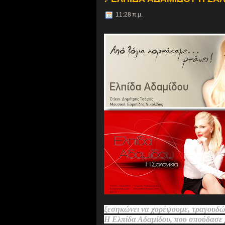
11:28 π.μ.
ξεσηκώνει να χορέψουμε, τραγουδών
Η Ελπίδα Αδαμίδου, που σπούδασε 