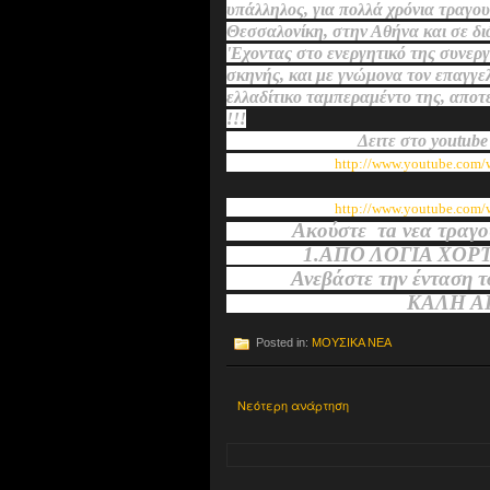
υπάλληλος, για πολλά χρόνια τραγο
Θεσσαλονίκη, στην Αθήνα και σε δι
'Εχοντας στο ενεργητικό της συνερ
σκηνής, και με γνώμονα τον επαγγελ
ελλαδίτικο ταμπεραμέντο της, αποτε
!!!
Δειτε στο youtube
http://www.youtube.com
http://www.youtube.com
Ακούστε τ
a
νεα τραγ
1.
A
ΠΟ ΛΟΓΙΑ ΧΟΡ
Ανεβάστε την ένταση του C
Κ
A
ΛΗ 
Posted in:
ΜΟΥΣΙΚΑ ΝΕΑ
Νεότερη ανάρτηση