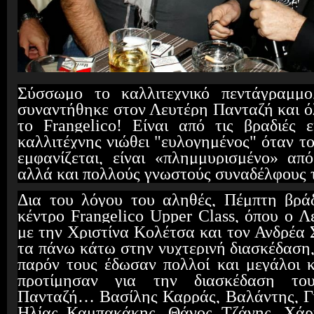
Σύσσωμο το καλλιτεχνικό πεντάγραμμο
συναντήθηκε στον Λευτέρη Πανταζή και ό
το Frangelico! Eίναι από τις βραδιές ε
καλλιτέχνης νιώθει "ευλογημένος" όταν το
εμφανίζεται, είναι «πλημμυρισμένο» απ
αλλά και πολλούς γνωστούς συναδέλφους 
Δια του λόγου του αληθές, Πέμπτη βράδ
κέντρο Frangelico Upper Class, όπου ο 
με την Χριστίνα Κολέτσα και τον Ανδρέα 
τα πάνω κάτω στην νυχτερινή διασκέδαση,
παρόν τους έδωσαν πολλοί και μεγάλοι 
προτίμησαν για την διασκέδαση το
Πανταζή… Βασίλης Καρράς, Βαλάντης, Γ
Ηλίας Καμπακάκης, Θάνος Τζάνης, Χάρ