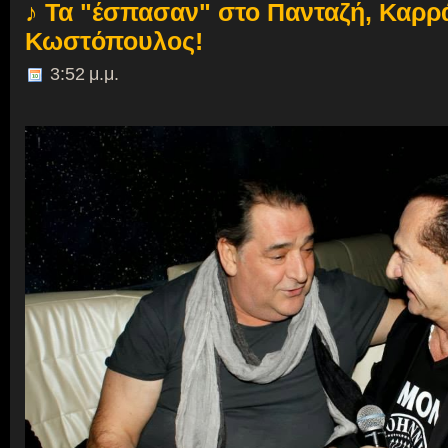
♪ Τα "έσπασαν" στο Πανταζή, Καρρ
Κωστόπουλος!
3:52 μ.μ.