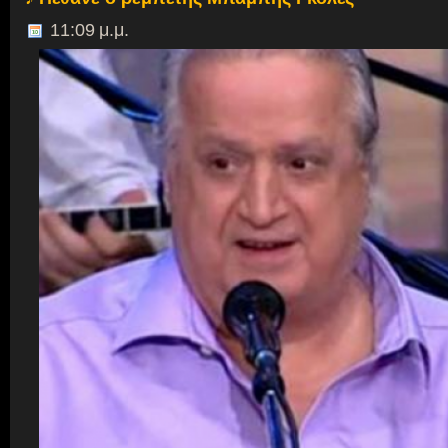
11:09 μ.μ.