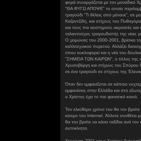
φορά συνεργάζεται με τον μοναδικό Χ
"ΘΑ ΦΥΓΩ ΑΠΟΨΕ" το οποίο περιλαμβά
τραγούδι "Τι θέλεις από μένανε", σε 
Καζαντζίδη, και στίχους του Πυθαγόρα
και τους πιο αυστηρούς ακροατές και 
ταλαντούχος τραγουδιστής της νέας γε
Ο χειμώνας του 2000-2001, βρίσκει τ
καλλιτεχνικού πυρετού. Αλλάζει δισκ
όπου κυκλοφορεί και η νέα του δουλει
"ΣΗΜΕΙΑ ΤΩΝ ΚΑΙΡΩΝ", ο τίτλος της ν
Χρυσοβέργη και στίχους του Σπύρου Γ
σε ένα τραγούδι σε στίχους της Έλενα
Όταν δεν εμφανίζεται σε κάποιο νυχτε
εμφανίσεις στην Ελλάδα και στο εξωτε
ο Χρίστος έχει το πιο φανατικό κοινό.
Τον ελεύθερο χρόνο του θα τον βρείτ
κόσμο του Internet. Άλλοτε συνθέτει 
θα τον βρείτε να κάνει ταξίδια ανά το
αυτοκίνητα.
Χειμώνας 2001 και ο Χρίστος Αντωνιάδ