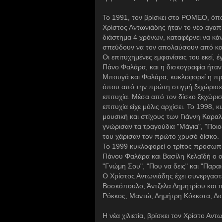
Το 1991, τον βρίσκει στο ΡΟΜΕΟ, όπο
Χρίστος Αντωνιάδης ήταν το νέο αγαπ
διάστημα 4 χρόνων, καταφέρνει να κά
σπεύδουν να τον απολαύσουν από κο
Οι επιτυχημένες εμφανίσεις του εκεί, 
Πάνο Φαλάρα, και η δισκογραφία ήταν
Μπουγά και Φαλάρα, κυκλοφορεί η πρ
όπου από την πρώτη στιγμή ξεχώρισε 
επιτυχία. Μέσα από τον δίσκο ξεχώρι
επιτυχία είχε μόλις αρχίσει. Το 1998,
μουσική και στίχους των Γιάννη Καρα
γνώρισαν τα τραγούδια "Μάγια", "Ποιος
του χάρισαν τον πρώτο χρυσό δίσκο.
To 1999 κυκλοφορεί ο τρίτος προσωπ
Πάνου Φαλάρα και Βασίλη Κελαϊδή ο ο
"Γνώμη Σου", "Που να δεις" και "Παραι
Ο Χρίστος Αντωνιάδης έχει συνεργαστ
Βοσκόπουλο, Άντζελα Δημητρίου και πο
Ρόκκος, Μαντώ, Δημήτρη Κόκκοτα, Διο
Η νέα χιλιετία, βρίσκει τον Χρίστο Αν