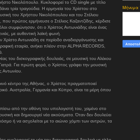
ρήστο Νικολόπουλο. Κυκλοφορεί το CD single με τίτλο
Μήνυμα
νει τρία τραγούδια. Η ερμηνεία του Χρίστου στο
μουσική του Χρήστου Νικολόπουλου και του Στέλιου
, που πρώτος ερμήνευσε ο Στέλιος Καζαντζίδης, κέρδισε
όλοι συμφώνησαν, ότι ο Χρίστος Αντωνιάδης είναι ένας
νιάς, με αυθεντική λαϊκή φωνή.
ον Χρίστο Αντωνιάδη σε περίοδο αναδιοργάνωσης και
ογραφική εταιρία, ανήκει πλέον στην ALPHA RECORDS,
ά.
έας του δισκογραφικής δουλειάς, σε μουσική του Αλέκου
ιατρά. Για πρώτη φορά, ο Χρίστος γράφει την μουσική
ς Αντωνίου.
ρινό κέντρο της Αθήνας, ο Χρίστος πραγματοποιεί
ρικό. Αυστραλία, Γερμανία και Κύπρο, είναι τα μέρη όπου
ε πίσω από την οθόνη του υπολογιστή του, χαμένο στο
μουσική και δημιουργεί νέα ακούσματα. Όταν δεν δουλεύει
ν κόσμο ή να ασχολείται με το αιώνιο χόμπι των αντρών, τα
ης κυκλοφορεί τη νέα του δισκογραφική δουλειά με τίτλο