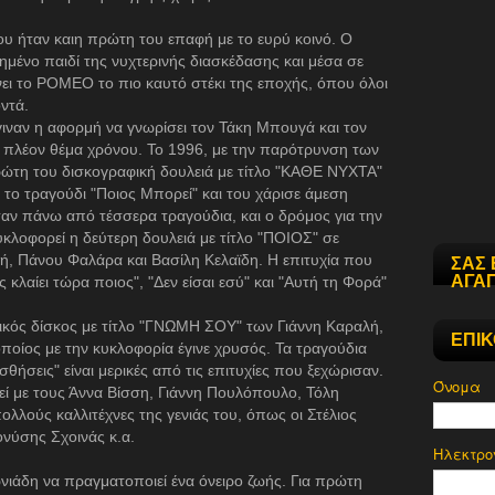
υ ήταν και
η πρώτη του επαφή με το ευρύ κοινό. Ο
ημένο παιδί της νυχτερινής διασκέδασης και μέσα σε
νει το ΡΟΜΕΟ το πιο καυτό στέκι της εποχής, όπου όλοι
ντά.
έγιναν η αφορμή να γνωρίσει τον Τάκη Μπουγά και τον
 πλέον θέμα χρόνου. Το 1996, με την παρότρυνση των
ώτη του δισκογραφική δουλειά με τίτλο "ΚΑΘΕ ΝΥΧΤΑ"
το τραγούδι "Ποιος Μπορεί" και του χάρισε άμεση
σαν πάνω από τέσσερα τραγούδια, και ο δρόμος για την
 κυκλοφορεί η δεύτερη δουλειά με τίτλο "ΠΟΙΟΣ" σε
λή, Πάνου Φαλάρα και Βασίλη Κελαϊδη. Η επιτυχία που
ΣΑΣ 
ΑΓΑΠ
 κλαίει τώρα ποιος", "Δεν είσαι εσύ" και "Αυτή τη Φορά"
ικός δίσκος με τίτλο "ΓΝΩΜΗ ΣΟΥ" των Γιάννη Καραλή,
ΕΠΙ
ποίος με την κυκλοφορία έγινε χρυσός. Τα τραγούδια
σθήσεις" είναι μερικές από τις επιτυχίες που ξεχώρισαν.
Όνομα
εί με τους Άννα Βίσση, Γιάννη Πουλόπουλο, Τόλη
λλούς καλλιτέχνες της γενιάς του, όπως οι Στέλιος
νύσης Σχοινάς κ.α.
Ηλεκτρο
τωνιάδη να πραγματοποιεί ένα όνειρο ζωής. Για πρώτη