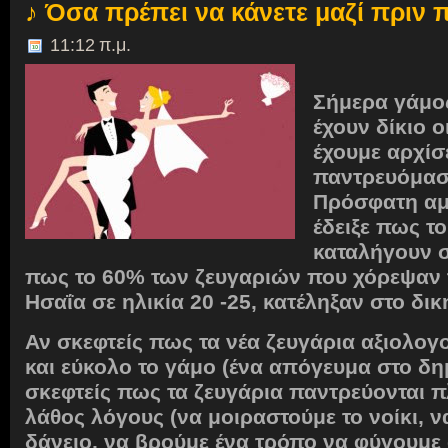
♪ Όσα πρέπει να κάνετε μαζί πριν 
11:12 π.μ.
Σήμερα γάμος
έχουν δίκιο ο
έχουμε αρχίσ
παντρευόμασ
Πρόσφατη αμ
έδειξε πως τ
καταλήγουν σ
πως το 60% των ζευγαριών που χόρεψαν 
Ησαΐα σε ηλικία 20 -25, κατέληξαν στο δι
Αν σκεφτείς πως τα νέα ζευγάρια αξιολογ
και εύκολο το γάμο (ένα απόγευμα στο δη
σκεφτείς πως τα ζευγάρια παντρεύονται π
λάθος λόγους (να μοιραστούμε το νοίκι, 
δάνειο, να βρούμε ένα τρόπο να φύγουμε