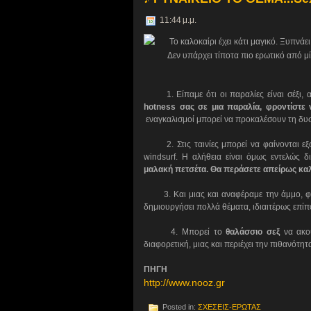
11:44 μ.μ.
Το καλοκαίρι έχει κάτι μαγικό. Ξυπνάει τ
Δεν υπάρχει τίποτα πιο ερωτικό από μ
1. Είπαμε ότι οι παραλίες είναι σέξι, 
hotness σας σε μια παραλία, φροντίστε 
εναγκαλισμοί μπορεί να προκαλέσουν τη δυ
2. Στις ταινίες μπορεί να φαίνονται εξωπ
windsurf. Η αλήθεια είναι όμως εντελώς δ
μαλακή πετσέτα. Θα περάσετε απείρως καλ
3. Και μιας και αναφέραμε την άμμο, φρο
δημιουργήσει πολλά θέματα, ιδιαιτέρως επίπο
4. Μπορεί το
θαλάσσιο σεξ
να ακού
διαφορετική, μιας και περιέχει την πιθανότητ
ΠΗΓΗ
http://www.nooz.gr
Posted in:
ΣΧΕΣΕΙΣ-ΕΡΩΤΑΣ