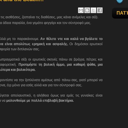
ΠΑΤ
ις αισθήσεις, ζεσταίνει τις διαθέσεις, μας κάνει ανέμελες και σέξι.
ία άδεια παραλία, ένα γεμάτο φεγγάρι και τον σύντροφό μας.
αλλά μη το παρακάνουμε.
Αν θέλετε ντε και καλά να βγάλετε το
να είναι απολύτως ερημική και ασφαλής.
Οι δημόσιοι ερωτικοί
σφορία των διπλανών σας.
ραγματικά σέξι οι ερωτικές σκηνές πάνω σε βράχια, πέτρες και
ιαφορετική.
Προτιμήστε τη βολική άμμο, μια καθαρή ψάθα, μια
ύτερα και βολικότερα.
ντίστε να την ξεπλύνετε αμέσως από πάνω σας, γιατί μπορεί να
να, όχι μόνο για εσάς αλλά και για τον σύντροφό σας.
γεται απολαυστικό, η αλήθεια όμως για εμάς τις γυναίκες είναι
α να
μολυνθούμε με πολλά επιβλαβή βακτήρια.