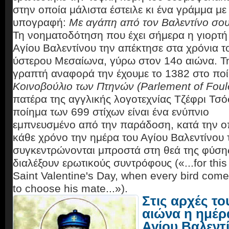
στην οποία μάλιστα έστειλε κι ένα γράμμα με
υπογραφή:
Με αγάπη από τον Βαλεντίνο σου
Τη νοηματοδότηση που έχει σήμερα η γιορτή
Αγίου Βαλεντίνου την απέκτησε στα χρόνια τ
ύστερου Μεσαίωνα, γύρω στον 14ο αιώνα. 
γραπτή αναφορά την έχουμε το 1382 στο πο
Κοινοβούλιο των Πτηνών (Parlement of Foul
πατέρα της αγγλικής λογοτεχνίας Τζέφρι Τσό
ποίημα των 699 στίχων είναι ένα ενύπνιο
εμπνευσμένο από την παράδοση, κατά την ο
κάθε χρόνο την ημέρα του Αγίου Βαλεντίνου 
συγκεντρώνονται μπροστά στη θεά της φύσης
διαλέξουν ερωτικούς συντρόφους («...for thi
Saint Valentine's Day, when every bird come
to choose his mate...»).
Στις αρχές το
αιώνα η ημέρ
Αγίου Βαλεντ