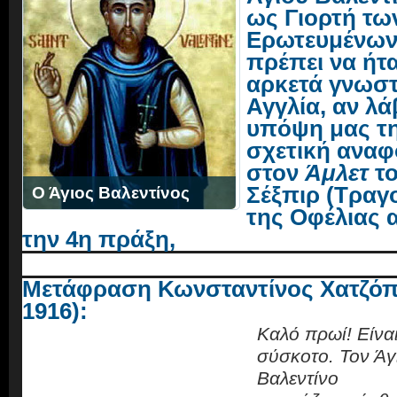
ως Γιορτή τω
Ερωτευμένων
πρέπει να ήτ
αρκετά γνωσ
Αγγλία, αν λ
υπόψη μας τ
σχετική ανα
στον
Άμλετ
τ
Σέξπιρ (Τραγ
Ο Άγιος Βαλεντίνος
της Οφέλιας 
την 4η πράξη,
Μετάφραση Κωνσταντίνος Χατζόπ
1916):
Καλό πρωί! Είνα
σύσκοτο. Τον Άγ
Βαλεντίνο