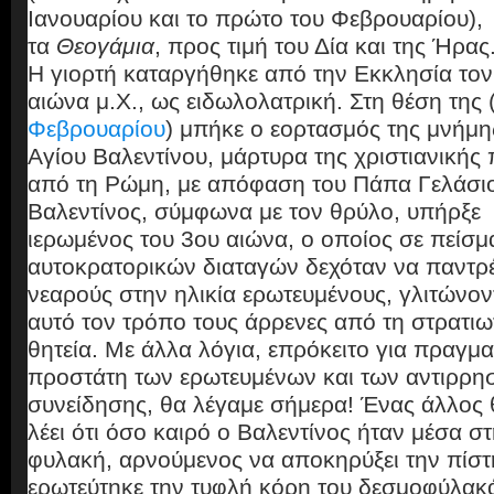
Ιανουαρίου και το πρώτο του Φεβρουαρίου),
τα
Θεογάμια
, προς τιμή του Δία και της Ήρας
Η γιορτή καταργήθηκε από την Εκκλησία τον
αιώνα μ.Χ., ως ειδωλολατρική. Στη θέση της 
Φεβρουαρίου
) μπήκε ο εορτασμός της μνήμη
Αγίου Βαλεντίνου, μάρτυρα της χριστιανικής 
από τη Ρώμη, με απόφαση του Πάπα Γελάσι
Βαλεντίνος, σύμφωνα με τον θρύλο, υπήρξε
ιερωμένος του 3ου αιώνα, ο οποίος σε πείσμ
αυτοκρατορικών διαταγών δεχόταν να παντρ
νεαρούς στην ηλικία ερωτευμένους, γλιτώνον
αυτό τον τρόπο τους άρρενες από τη στρατιω
θητεία. Με άλλα λόγια, επρόκειτο για πραγμα
προστάτη των ερωτευμένων και των αντιρρη
συνείδησης, θα λέγαμε σήμερα! Ένας άλλος
λέει ότι όσο καιρό ο Βαλεντίνος ήταν μέσα σ
φυλακή, αρνούμενος να αποκηρύξει την πίστ
ερωτεύτηκε την τυφλή κόρη του δεσμοφύλακά