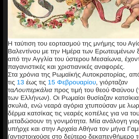
Η ταύτιση του εορτασμού της μνήμης του Αγί
Βαλεντίνου με την Ημέρα των Ερωτευμένων ξ
από την Αγγλία του ύστερου Μεσαίωνα, έχον
παγανιστικές και χριστιανικές αναφορές.
Στα χρόνια της Ρωμαϊκής Αυτοκρατορίας, απ
τις
13
έως τις
15 Φεβρουαρίου
, γιόρταζαν
τα
Λουπερκάλια
προς τιμή του θεού Φαύνου 
των Ελλήνων). Οι Ρωμαίοι θυσίαζαν κατσίκια
σκυλιά, ενώ νεαρά αγόρια χτυπούσαν με λωρ
δέρμα κατσίκας τις νεαρές κοπέλες για να το
μεταδώσουν τη γονιμότητα. Μία ανάλογη γιο
υπήρχε και στην Αρχαία Αθήνα τον μήνα Γα
(αντιστοιχούσε στο δεύτερο δεκαπενθήμερο 