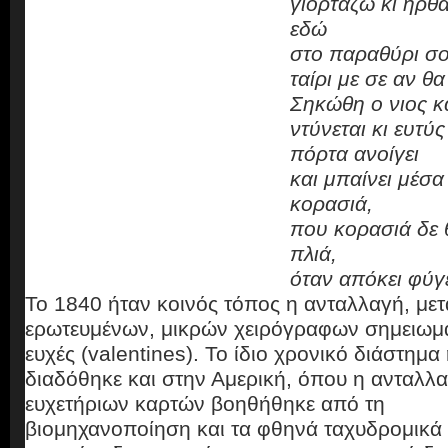
γιορτάζω κι ήρθ
εδώ
στο παραθύρι σο
ταίρι με σε αν θα
Σηκώθη ο νιος κ
ντύνεται κι ευτύς
πόρτα ανοίγει
και μπαίνει μέσα
κορασιά,
που κορασιά δε θ
πλιά,
όταν απόκει φύγε
Το 1840 ήταν κοινός τόπος η ανταλλαγή, μετ
ερωτευμένων, μικρών χειρόγραφων σημειωμ
ευχές (valentines). Το ίδιο χρονικό διάστημα
διαδόθηκε και στην Αμερική, όπου η ανταλλ
ευχετήριων καρτών βοηθήθηκε από τη
βιομηχανοποίηση και τα φθηνά ταχυδρομικά 