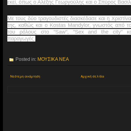
εκεί, όπως ο Αλέξης Γεωργούλης και ο Σπύρος Βασι
Με τους δύο τραγουδιστές διασκέδασε και η Χριστίν
της, καθώς και ο Kostas Mandylor, γνωστός από τ
του ρόλους στο "Saw", "Sex and the city" κα
παραγωγές.
Posted in:
ΜΟΥΣΙΚΑ ΝΕΑ
Νεότερη ανάρτηση
Αρχική σελίδα