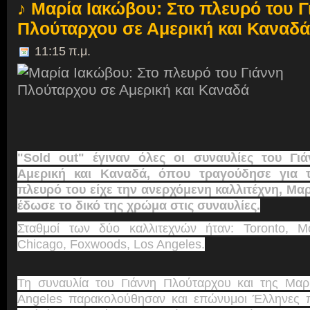
♪ Μαρία Ιακώβου: Στο πλευρό του Γ
Πλούταρχου σε Αμερική και Καναδά
11:15 π.μ.
"Sold out" έγιναν όλες οι συναυλίες του Γι
Αμερική και Καναδά, όπου τραγούδησε για τ
πλευρό του είχε την ανερχόμενη καλλιτέχνη, Μα
έδωσε το δικό της χρώμα στις συναυλίες.
Σταθμοί των δύο καλλιτεχνών ήταν: Toronto, Mont
Chicago, Foxwoods, Los Angeles.
Τη συναυλία του Γιάννη Πλούταρχου και της Μαρ
Angeles παρακολούθησαν και επώνυμοι Έλληνες π