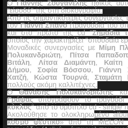
Ο
Γιάννης Ζουγανέλης
ηθικός αυτ
"είσοδό" της στη δισκογραφία.
Από τις σημαντικότερες συνεργασίες τ
τον
Γιάννη Σπανό
(τραγούδια του ο
και στο πρώτο της cd
"
Σημάδια τ
οποίος την χαρακτηρίζει "σπουδαία ερ
Μοναδικές συνεργασίες με
Μίμη Π
Πολυκανδριώτη
,
Πίτσα Παπαδοπ
Βιτάλη
,
Λίτσα Διαμάντη
,
Καίτη 
Δήμου
,
Σοφία Βόσσου
,
Γιάννη 
Χατζή
,
Κώστα Τουρνά
,
Σταμάτη 
πολλούς ακόμη καλλιτέχνες.
Ο
Θανάσης Πολυκανδριώτης
κα
Γράψας
υπογράφουν το τραγούδι 
κύκλος
" από το ομότιτλο cd - single 
Ακολούθησε το ολοκληρω
μένο
alb
κόσμο ψεύτικο
» από τη MELO