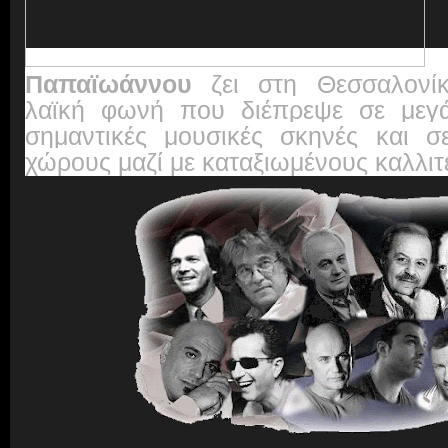
Παπαϊωάννου
ζει στη Θεσσαλονίκ
λαϊκή φωνή που διέπρεψε σε μεγά
σημαντικές μουσικές σκηνές και σ
χώρους μαζί με καταξιωμένους καλλιτ