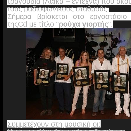
τραγούδια (Λαϊκά – έντεχνα) που ακο
τους ραδιοφωνικούς σταθμούς.
Σήμερα βρίσκεται στο εργοστάσιο
της
Cd
με τίτλο "
ρούχα γιορτής
".
Συμμετέχουν στη μουσική οι: