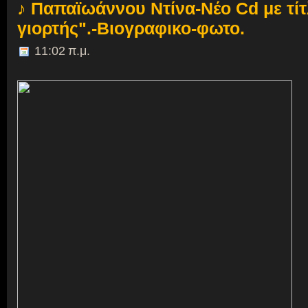
♪ Παπαϊωάννου Ντίνα-Νέο Cd με τί
γιορτής".-Βιογραφικο-φωτο.
11:02 π.μ.