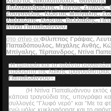
Χρήστος Νικολόπουλος,
Θανάσης
Πολυκανδριώτης, Γιάννης Σπανός, 
Ζουγανέλης, Κώστας Μπίγαλης, Σ
Χαλκιώτης, Κώστας Βελλιάδης, Πέτ
Ντίνα Παπαϊωάννου.
στο στίχο οι:
Φίλιππος Γράψας, Λευτ
Παπαδόπουλος, Μιχάλης Ανθής, Κ
Μπίγαλης, Τέρπανδρος, Ντίνα Παπ
Η εμπειρία και το ταλέντο συναντώντ
πρόσωπο της λαϊκής τραγουδίστριας
Παπαϊωάννου
».
(H Ντίνα Παπαϊωάννου εκτός απ
κάποια τραγούδια της, υπογράφει κα
συλλογές "Γλυφό νερό" και "Με τα φτ
ενώ μόλις κυκλοφόρησε και το αφήγη