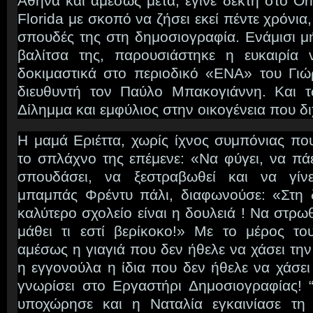
Αθήνα και αμέσως μετά, έγινε δεκτή στο Orl
Florida με σκοπό να ζήσει εκεί πέντε χρόνια,
σπουδές της στη δημοσιογραφία. Ενάμισι μή
βαλίτσα της, παρουσιάστηκε η ευκαιρία 
δοκιμαστικά στο περιοδικό «ΕΝΑ» του Γι
διευθυντή τον Παύλο Μπακογιάννη. Και τ
Δίλημμα και εμφύλιος στην οικογένεια που δ
Η μαμά Εριέττα, χωρίς ίχνος συμπόνιας πο
το σπλάχνο της επέμενε: «Να φύγει, να πά
σπουδάσει, να ξεστραβωθεί και να γί
μπαμπάς Φρέντυ πάλι, διαφωνούσε: «Στη 
καλύτερο σχολείο είναι η δουλειά ! Να στρωθ
μάθει τι εστί βερίκοκο!» Με το μέρος τ
αμέσως η γιαγιά που δεν ήθελε να χάσει την
η εγγονούλα η ίδια που δεν ήθελε να χάσει
γνωρίσει στο Εργαστήρι Δημοσιογραφίας! 
υποχώρησε και η Ναταλία εγκαινίασε τη 