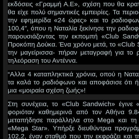
εκδόσεις «Γραμμή Α.Ε», σχέση που θα κρατ
θα είχε πολύ σημαντικές εμπειρίες. Τα περι
την εφημερίδα «24 ώρες» και το ραδιοφω
100,4″, όπου η Ναταλία ξεκίνησε την ραδιοφ
παρουσιάζοντας την εκπομπή «Club Sandw
Προκόπη Δούκα. Ένα χρόνο μετά, το «Club 
την μαγείρισσα- πήραν μεταγραφή για το 
τηλεόραση του Αντέννα.
“Αλλα 4 καταπληκτικά χρόνια, οπού η Νατα
τα καλά το ραδιόφωνο και αποφάσισε ότι ή
μια «μοιραία σχέση ζωής»!
Στη συνέχεια, το «Club Sandwich» έγινε
φοριόταν καθημερινά από τον Αθήνα 9.8
μεταπήδησε παράλληλα στο Mega και τη
«Mega Star». Yπήρξε διευθύντρια προγρά
102,2, έναν σταθμό που την εκφράζει και 