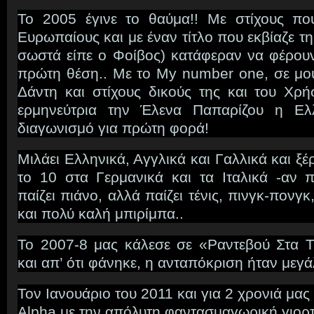
Το 2005 έγινε το θαύμα!! Με στίχους πο
Ευρωπαίους και με έναν τίτλο που εκβίαζε τ
σωστά είπε ο Φοίβος) κατάφεραν να φέρου
πρώτη θέση.. Με το My number one, σε μο
Δάντη και στίχους δικούς της και του Χρή
ερμηνεύτρια την Έλενα Παπαρίζου η Ελ
διαγωνισμό για πρώτη φορά!
Μιλάει Ελληνικά, Αγγλικά και Γαλλικά και ξέρ
το 10 στα Γερμανικά και τα Ιταλικά -αν π
παίζει πιάνο, αλλά παίζει τένις, πινγκ-πονγκ
και πολύ καλή μπιρίμπα..
Το 2007-8 μας κάλεσε σε «Ραντεβού Στα 
και απ’ ότι φάνηκε, η ανταπόκριση ήταν μεγ
Τον Ιανουάριο του 2011 και για 2 χρονιά μα
Alpha με την απόλυτη φαντασμαγωρική γιορτ