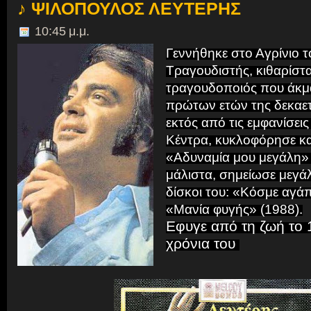
♪ ΨΙΛΟΠΟΥΛΟΣ ΛΕΥΤΕΡΗΣ
10:45 μ.μ.
Γεννήθηκε στο Αγρίνιο τ
Τραγουδιστής, κιθαρίστα
τραγουδοποιός που άκμ
πρώτων ετών της δεκαετί
εκτός από τις εμφανίσεις
Κέντρα, κυκλοφόρησε κα
«
Αδυναμία μου μεγάλη» 
μάλιστα, σημείωσε μεγάλ
δίσκοι του: «Κόσμε αγά
«Μανία φυγής» (1988).
Εφυγε από τη ζωή το 
χρόνια του