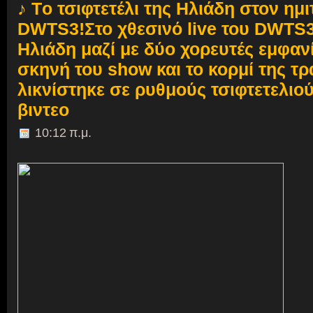
♪ Tο τσιφτετέλι της Ηλιάδη στον ημι
DWTS3!Στο χθεσινό live του DWTS3
Ηλιάδη μαζί με δύο χορευτές εμφαν
σκηνή του show και το κορμί της τ
λικνίστηκε σε ρυθμούς τσιφτετελιού.
βιντεο
10:12 π.μ.