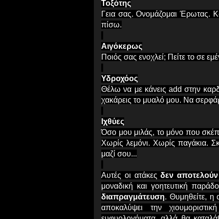
Τοξότης
Γεια σας. Ονομάζομαι Έρωτας. Κ
πίσω.
Αιγόκερως
Ποιός σας ενοχλεί; Πείτε το σε ε
Υδροχόος
Θέλω να με κάνεις add στην καρδ
χακάρεις το μυαλό μου. Να σερφά
Ιχθύες
Όσο μου μιλάς, το μόνο που σκέπτ
Χωρίς λεμόνι. Χωρίς παγάκια. Σ
μαζί σου...
Αυτές οι ατάκες
δεν αποτελούν 
μοναδική και γοητευτική παρά
διαπραγμάτευση
. Θυμηθείτε, η
αποκαλύψει την χιουμοριστι
ευφυολογήματα, αλλά θα καταλάβ