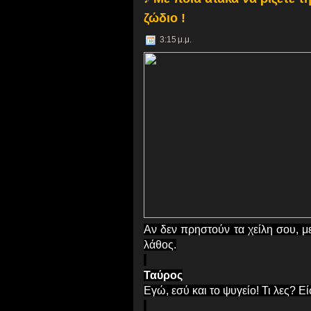
ζώδιο !
3:15 μ.μ.
Αν δεν πρηστούν τα χείλη σου, με
λάθος.
Ταύρος
Εγώ, εσύ και το ψυγείο! Τι λες? Είσ